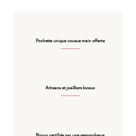
Pochette unique cousue main offerte
Artisans et joailliers locaux
Bijoux certifiés par une gemmologue