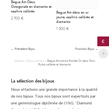
Bague Art-Déco
Octogonale en diamants et
saphirs calibrés
Bague Art-déco en or
jaune, saphirs calibrés et
2 700
€
diamants
1 300
€
€
←
Précédent Bijou
Prochain Bijou
→
Saskine
-
Bijoux vendus
- Bague Ancienne Etoilée Or deux Tons
Rubis calibrés et diamants
La sélection des bijoux
Nous attachons une grande importance à la qualité
de nos bijoux. Tous nos bijoux sont expertisés par
une gemmologue diplômée de l’I.N.G, “Diamond